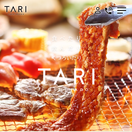
NEWS
泊まっTARI
食べTARI
ととのっTARI
FACILITY