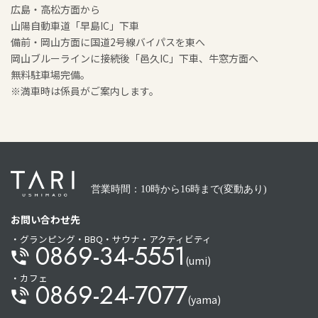
広島・高松方面から
山陽自動車道「早島IC」下車
備前・岡山方面に国道2号線バイパスを東へ
岡山ブルーラインに接続後「邑久IC」下車、牛窓方面へ
無料駐車場完備。
※満車時は係員がご案内します。
営業時間：10時から16時まで(変動あり)
お問い合わせ先
・グランピング・BBQ・サウナ・アクティビティ
0869-34-5551
(umi)
・カフェ
0869-24-7077
(yama)